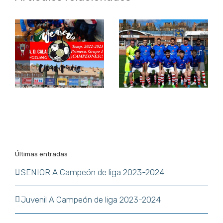
2022-2023
2022-2023
Jornada 25.
Jornada 18.
r
A.D. CALA
A.D. CALA
Pozuelo «A» –
Pozuelo «A» –
C.D. Villanueva
A.D. Fundación
de La Cañada
«A»
Últimas entradas
SENIOR A Campeón de liga 2023-2024
Juvenil A Campeón de liga 2023-2024