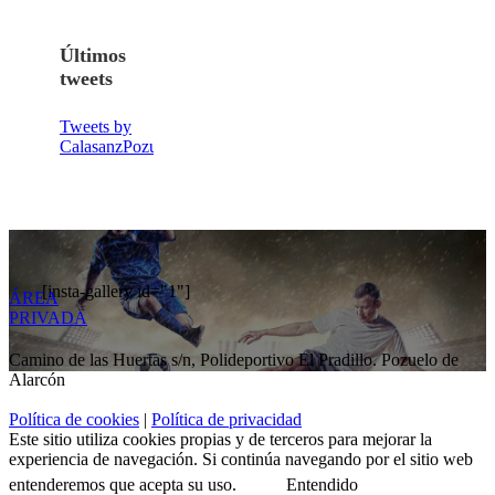
Últimos
tweets
Tweets by
CalasanzPozuelo
[insta-gallery id="1"]
ÁREA
PRIVADA
Camino de las Huertas s/n, Polideportivo El Pradillo. Pozuelo de
Alarcón
Política de cookies
|
Política de privacidad
Twitter
Facebook
Instagram
Este sitio utiliza cookies propias y de terceros para mejorar la
experiencia de navegación. Si continúa navegando por el sitio web
entenderemos que acepta su uso.
Entendido