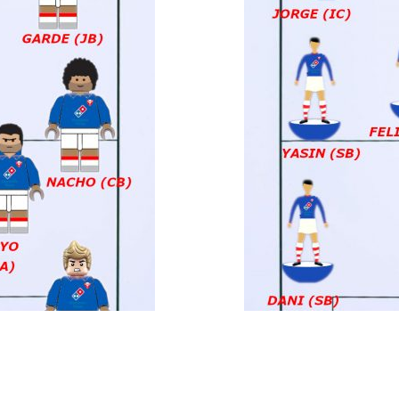
 la semana (13/14 May.)
20