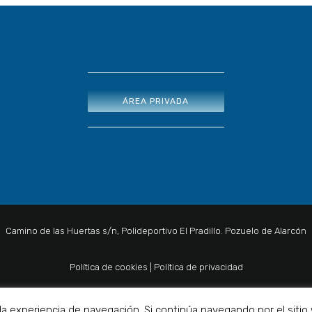
ÁREA PRIVADA
Camino de las Huertas s/n, Polideportivo El Pradillo. Pozuelo de Alarcón
Política de cookies
|
Política de privacidad
Twitter
Facebook
Instagram
rar la experiencia de navegación. Si continúa navegando por el s