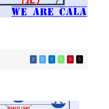
Facebook
Twitter
LinkedIn
WhatsApp
Pinterest
Correo
electrónico