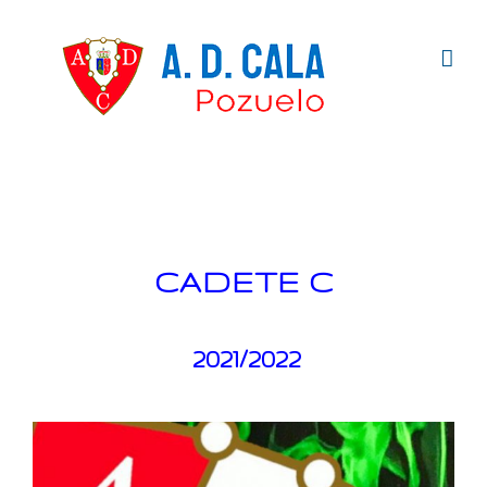
Saltar
al
contenido
CADETE C
2021/2022